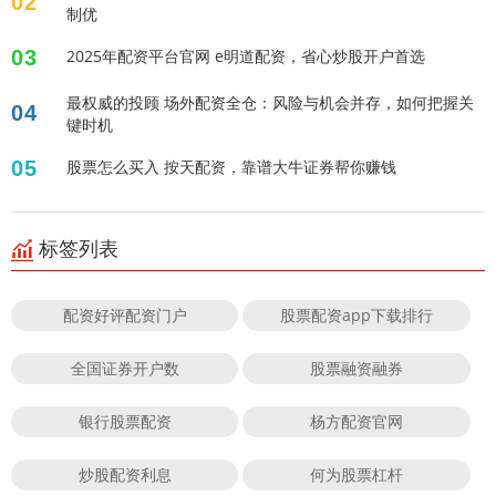
02
制优
03
2025年配资平台官网 e明道配资，省心炒股开户首选
最权威的投顾 场外配资全仓：风险与机会并存，如何把握关
04
键时机
05
股票怎么买入 按天配资，靠谱大牛证券帮你赚钱
标签列表
配资好评配资门户
股票配资app下载排行
全国证券开户数
股票融资融券
银行股票配资
杨方配资官网
炒股配资利息
何为股票杠杆