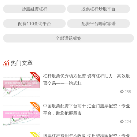
炒股融资杠杆
股票杠杆炒股平台
配资110查询平台
配资平台哪家靠谱
全部话题标签
热门文章
杠杆股票优秀杨方配资 资有杠杆助力，高效股
票交易——一站式杠
238
中国股票配资平台前十 汇金门股票配资：专业
平台，助您把握股市
224
股票杠杆费用怎么收取 沈丘碧桂园配资：专业