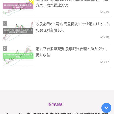
方案，助您置业无忧
219
4
炒股必看8个网站 尚盈配资：专业配资服务，助
您实现财富增长与
218
5
配资平台股票配资 股票配资代理：助力投资，
提升收益
217
友情链接：